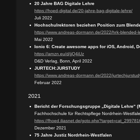
20 Jahre BAG Digitale Lehre
https://hoed-digital.de/20-jahre-bag-digitale-lehre/
Juli 2022
Hochschulrektoren beziehen Position zum Blend
https://www.andreas-dormann.de/2022/hrk-blended-l
Mai 2022
Ionic 6: Create awesome apps for iOS, Android,
https://amzn.eu/d/jjQ4iUz
D&D Verlag, Bonn, April 2022
JURTECH:JURSTUDY
https://www.andreas-dormann.de/2022/jurtechjurstud
Februar 2022
2021
Bericht der Forschungsgruppe „Digitale Lehre“ (
Fachhochschule für Rechtspflege Nordrhein-Westfal
https://fhoed.iliasnet.de/goto.php?target=cat_299781
Dezember 2021
75 Jahre Justiz Nordrhein-Westfalen