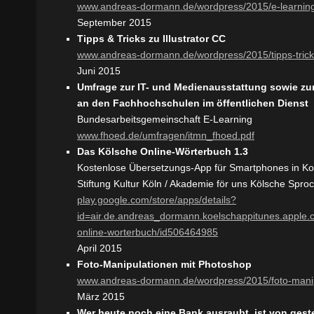
www.andreas-dormann.de/wordpress/2015/e-learnin
September 2015
Tipps & Tricks zu Illustrator CC
www.andreas-dormann.de/wordpress/2015/tipps-tricks-
Juni 2015
Umfrage zur IT- und Medienausstattung sowie zu
an den Fachhochschulen im öffentlichen Dienst
Bundesarbeitsgemeinschaft E-Learning
www.fhoed.de/umfragen/itmn_fhoed.pdf
Das Kölsche Online-Wörterbuch 1.3
Kostenlose Übersetzungs-App für Smartphones in Koo
Stiftung Kultur Köln / Akademie för uns Kölsche Spro
play.google.com/store/apps/details?
id=air.de.andreas_dormann.koelschappitunes.apple.
online-worterbuch/id506464985
April 2015
Foto-Manipulationen mit Photoshop
www.andreas-dormann.de/wordpress/2015/foto-manip
März 2015
Wer heute noch eine Bank ausraubt, ist von gest