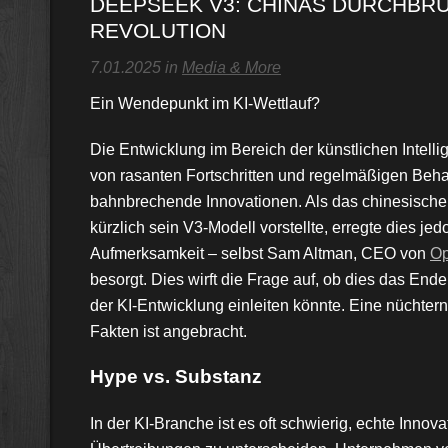
DEEPSEEK V3: CHINAS DURCHBRUC
REVOLUTION
7.01.2025 in
Media & More
Ein Wendepunkt im KI-Wettlauf?
Die Entwicklung im Bereich der künstlichen Intellig
von rasanten Fortschritten und regelmäßigen Beh
bahnbrechende Innovationen. Als das chinesische
kürzlich sein V3-Modell vorstellte, erregte dies j
Aufmerksamkeit – selbst Sam Altman, CEO von
Op
besorgt. Dies wirft die Frage auf, ob dies das En
der KI-Entwicklung einleiten könnte. Eine nüchter
Fakten ist angebracht.
Hype vs. Substanz
In der KI-Branche ist es oft schwierig, echte Innov