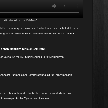
Videoclip: Why to use MobiDics?
„MobiDics“ einen systematischen Überblick über hochschul­didaktische
ung, welche Methoden sich in unterschied­lichen Lehr­situationen
i denen MobiDics hilfreich sein kann
er Vorlesung mit 150 Studierenden zur Aktivierung von
sphase im Rahmen einer Seminarsitzung mit 30 Teilnehmenden
rm, sich über fach- und aufgaben­bezogene Besonderheiten von
ontext­spezifische Eignung zu diskutieren.