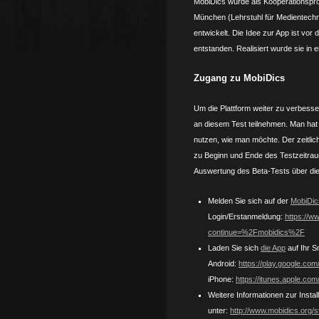
MobiDics wurde als Kooperations­pr
München (Lehrstuhl für Medientechni
entwickelt. Die Idee zur App ist vor
entstanden. Realisiert wurde sie in
Zugang zu MobiDics
Um die Plattform weiter zu verbess
an diesem Test teilnehmen. Man hat 
nutzen, wie man möchte. Der zeitlic
zu Beginn und Ende des Testzeitrau
Auswertung des Beta-Tests über die
Melden Sie sich auf der
MobiDi
Login/Erstanmeldung:
https://w
continue=%2Fmobidics%2F
Laden Sie sich
die App
auf Ihr S
Android:
https://play.google.com
iPhone:
https://itunes.apple.co
Weitere Informationen zur Inst
unter:
http://www.mobidics.org/st