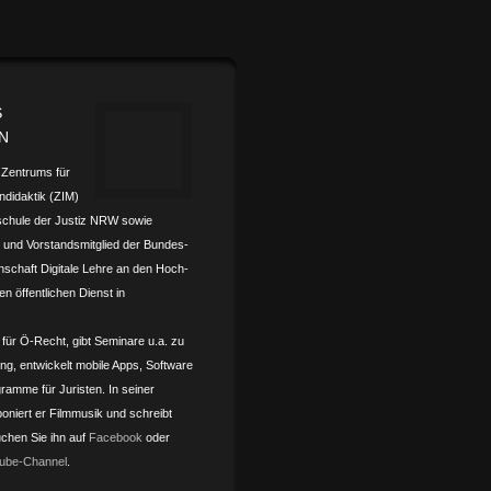
S
N
s Zentrums für
­didaktik (ZIM)
schule der Justiz NRW sowie
und Vorstands­mitglied der Bundes­­
nschaft Digitale Lehre an den Hoch­­
en öffentlichen Dienst in
 für Ö-Recht, gibt Seminare u.a. zu
ling, entwickelt mobile Apps, Software
ramme für Juristen. In seiner
oniert er Filmmusik und schreibt
chen Sie ihn auf
Facebook
oder
ube-Channel
.