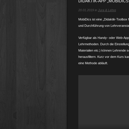
DIDAKTIK-APP „MOBIDICS
20.01.2019 in
Jura & Lehre
MobiDics ist eine „Didaktik-Toolbox 
und Durchführung von Lehrveranstal
Verfügbar als Handy- oder Web-App 
Lehrmethoden. Durch die Einstellung
Materialien etc.) können Lehrende s
herausfiltern. Kurz vor dem Kurs ka
eine Methode abläuft.