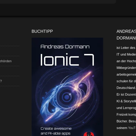
BUCHTIPP
ANDREA
DORMAN
ist Leiter de
IT und Medien
Behörden
an der Hoch
Mitbegründer 
arbeits­gemei
t?
schulen für d
Deutschland.
Er ist Dozent
KI & Storytel
und Lern­prog
Freizeit komp
Bücher. Besu
seinem
YouT