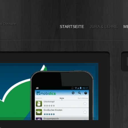
as Dormann
STARTSEITE
JURA & LEHRE
M