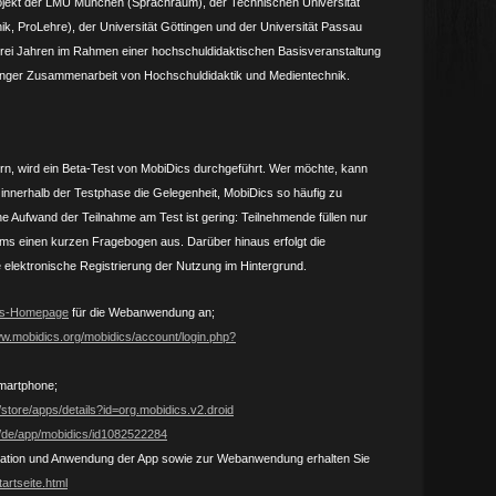
ojekt der LMU München (Sprachraum), der Technischen Universität
k, ProLehre), der Universität Göttingen und der Universität Passau
 drei Jahren im Rahmen einer hochschul­didaktischen Basisveran­staltung
 enger Zusammen­arbeit von Hochschul­didaktik und Medien­technik.
ern, wird ein Beta-Test von MobiDics durchgeführt. Wer möchte, kann
innerhalb der Testphase die Gelegenheit, MobiDics so häufig zu
he Aufwand der Teilnahme am Test ist gering: Teilnehmende füllen nur
ms einen kurzen Fragebogen aus. Darüber hinaus erfolgt die
 elektronische Registrierung der Nutzung im Hintergrund.
cs-Homepage
für die Webanwendung an;
ww.mobidics.org/mobidics/account/login.php?
martphone;
/store/apps/details?id=org.mobidics.v2.droid
m/de/app/mobidics/id1082522284
allation und Anwendung der App sowie zur Webanwendung erhalten Sie
artseite.html