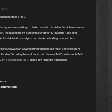
& More
äglichen Arbeit (Teil 2)
, Einzug in unseren Alltag zu halten und wird in vielen Bereichen unseres
en. Insbesondere im Büroumfeld eröffnen KI-basierte Tools und
 Produktivität zu steigern und den Arbeitsalltag zu erleichtern.
ne kleine Auswahl an anwenderfreundlichen und meist kostenlosen KI-
 für den Büroalltag bieten können – in diesem Teil 2 (siehe auch Teil 1:
/k-i-assistenten-teil-1
) geht’s um folgende Kategorien:
gence
soptimierung