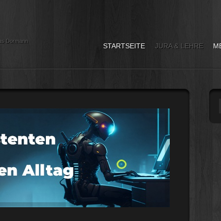
as Dormann
STARTSEITE
JURA & LEHRE
M