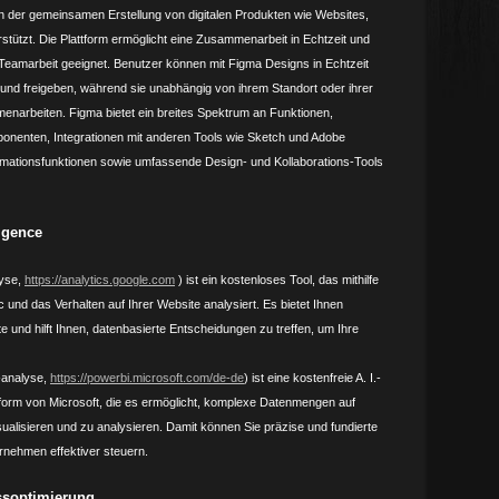
n der gemeinsamen Erstellung von digitalen Produkten wie Websites,
tützt. Die Plattform ermöglicht eine Zusammenarbeit in Echtzeit und
er Teamarbeit geeignet. Benutzer können mit Figma Designs in Echtzeit
 und freigeben, während sie unabhängig von ihrem Standort oder ihrer
enarbeiten. Figma bietet ein breites Spektrum an Funktionen,
mponenten, Integrationen mit anderen Tools wie Sketch und Adobe
nimationsfunktionen sowie umfassende Design- und Kollaborations-Tools
igence
yse,
https://analytics.google.com
) ist ein kostenloses Tool, das mithilfe
ic und das Verhalten auf Ihrer Website analysiert. Es bietet Ihnen
te und hilft Ihnen, datenbasierte Entscheidungen zu treffen, um Ihre
-analyse,
https://powerbi.microsoft.com/de-de
) ist eine kostenfreie A. I.-
ttform von Microsoft, die es ermöglicht, komplexe Datenmengen auf
sualisieren und zu analysieren. Damit können Sie präzise und fundierte
rnehmen effektiver steuern.
ssoptimierung