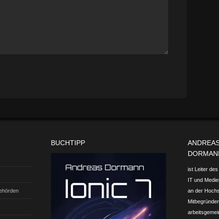
BUCHTIPP
ANDREA
DORMAN
ist Leiter de
IT und Medien
Behörden
an der Hoch
Mitbegründer 
arbeits­gemei