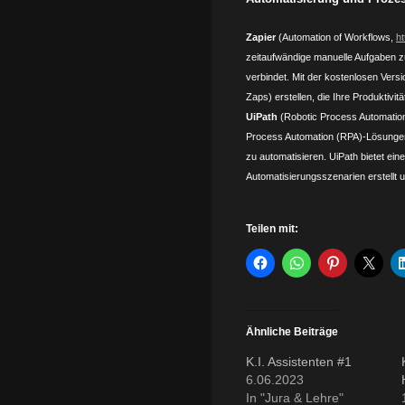
Zapier
(Automation of Workflows,
ht
zeitaufwändige manuelle Aufgaben 
verbindet. Mit der kostenlosen Vers
Zaps) erstellen, die Ihre Produktivit
UiPath
(Robotic Process Automatio
Process Automation (RPA)-Lösungen
zu automatisieren. UiPath bietet ei
Automatisierungsszenarien erstellt 
Teilen mit:
Ähnliche Beiträge
K.I. Assistenten #1
6.06.2023
In "Jura & Lehre"