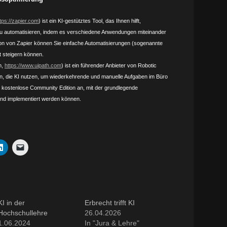
tps://zapier.com
) ist ein KI-gestütztes Tool, das Ihnen hilft,
zu automatisieren, indem es verschiedene Anwendungen miteinander
ion von Zapier können Sie einfache Automatisierungen (sogenannte
ät steigern können.
n,
https://www.uipath.com
) ist ein führender Anbieter von Robotic
, die KI nutzen, um wiederkehrende und manuelle Aufgaben im Büro
ne kostenlose Community Edition an, mit der grundlegende
und implementiert werden können.
KI in der
Erbrecht trifft KI
Hochschullehre
26.04.2026
1.06.2024
In "Jura & Lehre"