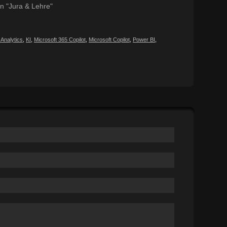
In "Jura & Lehre"
Analytics
,
KI
,
Microsoft 365 Copilot
,
Microsoft Copilot
,
Power BI
,