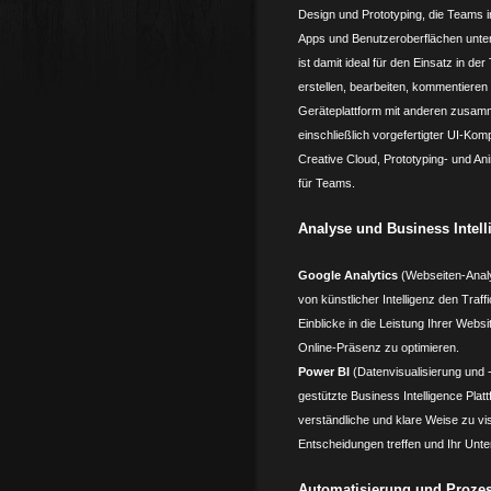
Design und Prototyping, die Teams i
Apps und Benutzeroberflächen unters
ist damit ideal für den Einsatz in d
erstellen, bearbeiten, kommentieren
Geräteplattform mit anderen zusamm
einschließlich vorgefertigter UI-Ko
Creative Cloud, Prototyping- und A
für Teams.
Analyse und Business Intell
Google Analytics
(Webseiten-Anal
von künstlicher Intelligenz den Traff
Einblicke in die Leistung Ihrer Websi
Online-Präsenz zu optimieren.
Power BI
(Datenvisualisierung und 
gestützte Business Intelligence Pla
verständliche und klare Weise zu vi
Entscheidungen treffen und Ihr Unte
Automatisierung und Proze