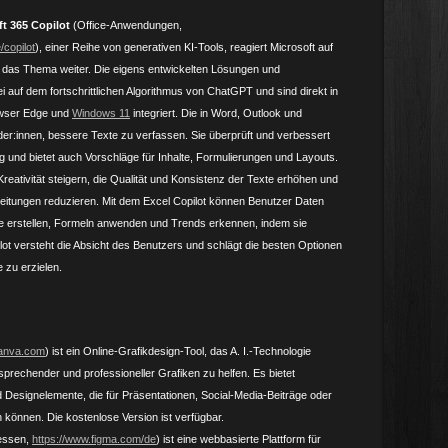
ft 365 Copilot
(Office-Anwendungen,
/copilot
), einer Reihe von generativen KI-Tools, reagiert Microsoft auf
 das Thema weiter. Die eigens entwickelten Lösungen und
i auf dem fortschrittlichen Algorithmus von ChatGPT und sind direkt in
owser Edge und
Windows 11
integriert. Die in Word, Outlook und
nder:innen, bessere Texte zu verfassen. Sie überprüft und verbessert
 und bietet auch Vorschläge für Inhalte, Formulierungen und Layouts.
Kreativität steigern, die Qualität und Konsistenz der Texte erhöhen und
beitungen reduzieren. Mit dem Excel Copilot können Benutzer Daten
e erstellen, Formeln anwenden und Trends erkennen, indem sie
ot versteht die Absicht des Benutzers und schlägt die besten Optionen
 zu erzielen.
canva.com
) ist ein Online-Grafikdesign-Tool, das A. I.-Technologie
sprechender und professioneller Grafiken zu helfen. Es bietet
d Designelemente, die für Präsentationen, Social-Media-Beiträge oder
 können. Die kostenlose Version ist verfügbar.
zessen,
https://www.figma.com/de
) ist eine webbasierte Plattform für