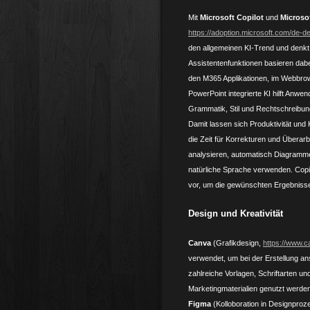
Mit
Microsoft Copilot
und
Microso
https://adoption.microsoft.com/de-de
den allgemeinen KI-Trend und denkt
Assistentenfunktionen basieren dabe
den M365 Applikationen, im Webbr
PowerPoint integrierte KI hilft Anwe
Grammatik, Stil und Rechtschreibung
Damit lassen sich Produktivität und 
die Zeit für Korrekturen und Überar
analysieren, automatisch Diagramm
natürliche Sprache verwenden. Copil
vor, um die gewünschten Ergebnisse
Design und Kreativität
Canva
(Grafikdesign,
https://www.
verwendet, um bei der Erstellung an
zahlreiche Vorlagen, Schriftarten un
Marketingmaterialien genutzt werden
Figma
(Kolloboration in Designpro