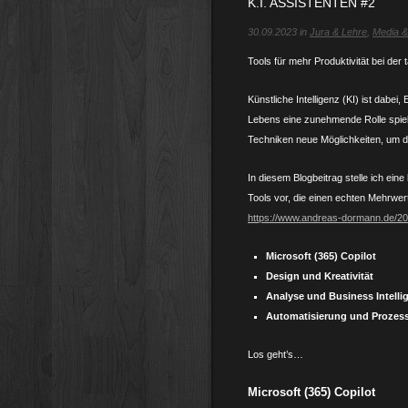
K.I. ASSISTENTEN #2
30.09.2023 in
Jura & Lehre
,
Media 
Tools für mehr Produktivität bei der t
Künstliche Intelligenz (KI) ist dabei
Lebens eine zunehmende Rolle spiel
Techniken neue Möglichkeiten, um die
In diesem Blogbeitrag stelle ich ei
Tools vor, die einen echten Mehrwert
https://www.andreas-dormann.de/2023
Microsoft (365) Copilot
Design und Kreativität
Analyse und Business Intelli
Automatisierung und Prozes
Los geht’s…
Microsoft (365) Copilot