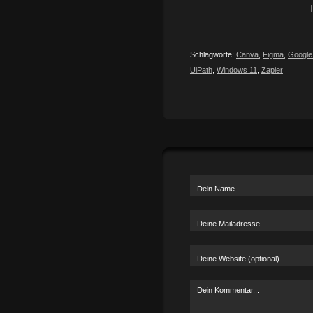
Schlagworte:
Canva
,
Figma
,
Google 
UiPath
,
Windows 11
,
Zapier