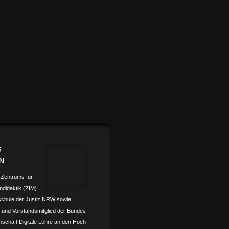
S
N
s Zentrums für
­didaktik (ZIM)
schule der Justiz NRW sowie
und Vorstands­mitglied der Bundes­­
nschaft Digitale Lehre an den Hoch­­