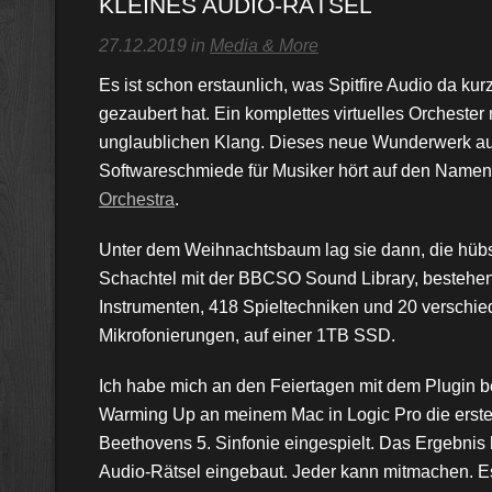
KLEINES AUDIO-RÄTSEL
27.12.2019 in
Media & More
Es ist schon erstaunlich, was Spitfire Audio da ku
gezaubert hat. Ein komplettes virtuelles Orchester
unglaublichen Klang. Dieses neue Wunderwerk au
Softwareschmiede für Musiker hört auf den Name
Orchestra
.
Unter dem Weihnachtsbaum lag sie dann, die hü
Schachtel mit der BBCSO Sound Library, bestehen
Instrumenten, 418 Spieltechniken und 20 verschi
Mikrofonierungen, auf einer 1TB SSD.
Ich habe mich an den Feiertagen mit dem Plugin be
Warming Up an meinem Mac in Logic Pro die erste
Beethovens 5. Sinfonie eingespielt. Das Ergebnis h
Audio-Rätsel eingebaut. Jeder kann mitmachen. Es