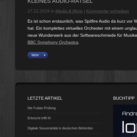
KLEINES AUDIO-RÄTSEL
27.12.2019 in
Media & More
|
Kommentar schreiben
Es ist schon erstaunlich, was Spitfire Audio da kurz vo
hat. Ein komplettes virtuelles Orchester mit einem ungla
neue Wunderwerk aus der Softwareschmiede für Musike
BBC Symphony Orchestra
.
Mehr
LETZTE ARTIKEL
BUCHTIPP
Die Fudan-Prüfung
Erbrecht trifft KI
Digitale Souveränität in deutschen Behörden