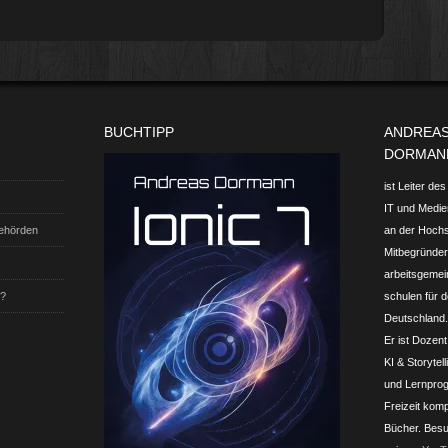
BUCHTIPP
ANDREA
DORMAN
ist Leiter de
IT und Medien
Behörden
an der Hoch
Mitbegründer 
arbeits­gemei
t?
schulen für d
Deutschland.
Er ist Dozent
KI & Storytel
und Lern­prog
Freizeit komp
Bücher. Besu