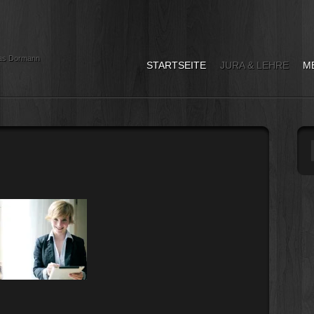
as Dormann
STARTSEITE
JURA & LEHRE
M