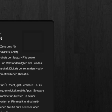
S
N
s Zentrums für
­didaktik (ZIM)
schule der Justiz NRW sowie
und Vorstands­mitglied der Bundes­­
nschaft Digitale Lehre an den Hoch­­
en öffentlichen Dienst in
 für Ö-Recht, gibt Seminare u.a. zu
ling, entwickelt mobile Apps, Software
ramme für Juristen. In seiner
oniert er Filmmusik und schreibt
chen Sie ihn auf
Facebook
oder