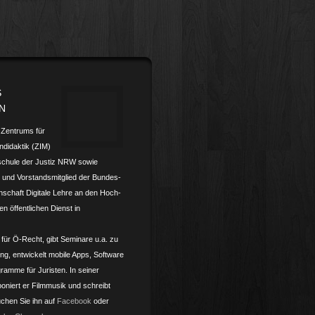
S
N
s Zentrums für
­didaktik (ZIM)
schule der Justiz NRW sowie
und Vorstands­mitglied der Bundes­­
nschaft Digitale Lehre an den Hoch­­
en öffentlichen Dienst in
 für Ö-Recht, gibt Seminare u.a. zu
ling, entwickelt mobile Apps, Software
ramme für Juristen. In seiner
oniert er Filmmusik und schreibt
chen Sie ihn auf
Facebook
oder