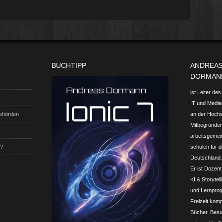
BUCHTIPP
ANDREA
DORMAN
ist Leiter de
IT und Medien
Behörden
an der Hoch
Mitbegründer 
arbeits­gemei
t?
schulen für d
Deutschland.
Er ist Dozent
KI & Storytel
und Lern­prog
Freizeit komp
Bücher. Besu