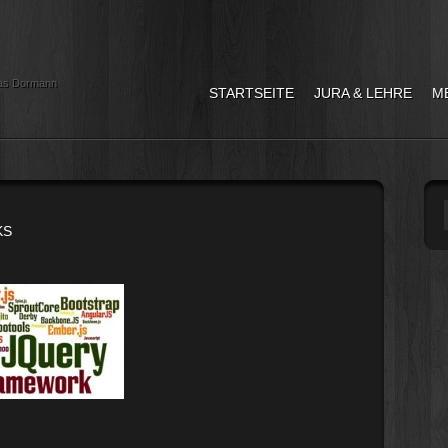
as Dormann
STARTSEITE
JURA & LEHRE
M
KS