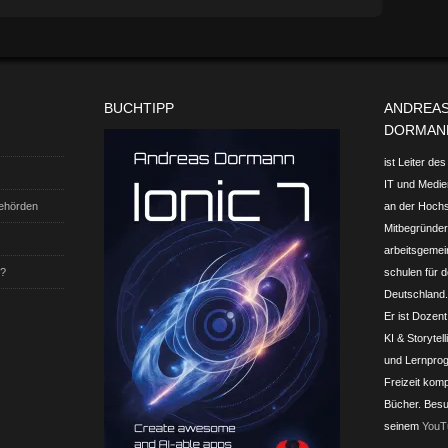
BUCHTIPP
ANDREA
DORMAN
ist Leiter de
IT und Medien
Behörden
an der Hoch
Mitbegründer 
arbeits­gemei
t?
schulen für d
Deutschland.
Er ist Dozent
KI & Storytel
und Lern­prog
Freizeit komp
Bücher. Besu
seinem
YouT