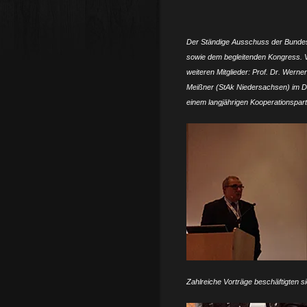
Der Ständige Ausschuss der Bundes
sowie dem begleitenden Kongress. 
weiteren Mitglieder: Prof. Dr. Wer
Meißner (StAk Niedersachsen) im Di
einem langjährigen Kooperationspart
Zahlreiche Vorträge beschäftigten si