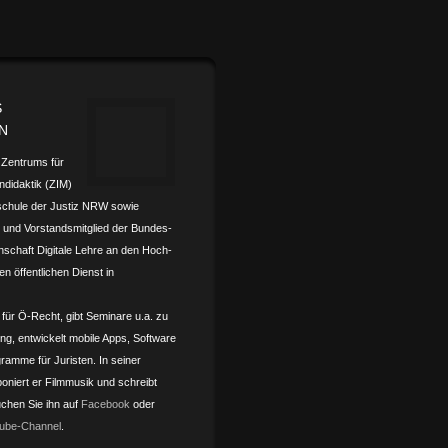
S
N
s Zentrums für
­didaktik (ZIM)
schule der Justiz NRW sowie
und Vorstands­mitglied der Bundes­­
nschaft Digitale Lehre an den Hoch­­
en öffentlichen Dienst in
 für Ö-Recht, gibt Seminare u.a. zu
ling, entwickelt mobile Apps, Software
ramme für Juristen. In seiner
oniert er Filmmusik und schreibt
chen Sie ihn auf
Facebook
oder
ube-Channel
.