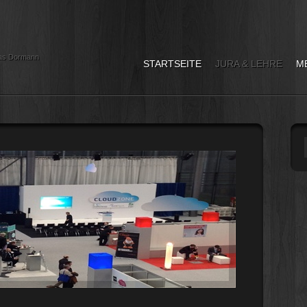
as Dormann
STARTSEITE
JURA & LEHRE
M