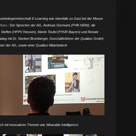
arbeitsgemeinschaft E-Learning war ebenfalls zu Gast bei der Messe
V.l.n.r.: Der Sprecher der AG, Andreas Dormann (FHR NRW), die
ner Steffen (HFPV Hessen), Martin Teufel (FHVR Bayern) und Renate
alog mit Dr. Norbert Bromberger, Geschäftsführer der Qualitus GmbH,
ner der AG, sowie einer Qualitus-Mitarbeiterin
ch mit innovativen Themen wie ‚Wearable Intelligence‘.