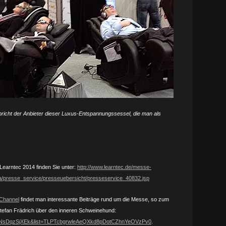
pricht der Anbieter dieser Luxus-Entspannungssessel, die man als
 Learntec 2014 finden Sie unter:
http://www.learntec.de/messe-
a/presse_service/presseuebersicht/presseservice_40832.jsp
-Channel
findet man interessante Beiträge rund um die Messe, so zum
 Stefan Frädrich über den inneren Schweinehund:
=VNsDqzSjXEk&list=TLPTcbgrwleAeQXkd8pDotCZhnYeOVzPv0
.