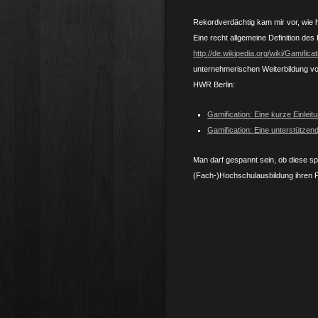
Rekordverdächtig kam mir vor, wie 
Eine recht allgemeine Definition des 
http://de.wikipedia.org/wiki/Gamificat
unternehmerischen Weiterbildung vor
HWR Berlin:
Gamification: Eine kurze Einleitu
Gamification: Eine unterstütze
Man darf gespannt sein, ob diese sp
(Fach-)Hochschulausbildung ihren P