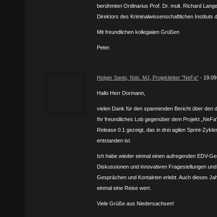
berühmten Ordinarius Prof. Dr. mult. Richard Lange
Direktors des Kriminalwissenschaftlichen Instituts d
Mit freundlichen kollegialen Grüßen
Peter.
Holger Sanio, Nds. MJ, Projektleiter "NeFa"
- 19.09
Hallo Herr Dormann,
vielen Dank für den spannenden Bericht über den 
Ihr freundliches Lob gegenüber dem Projekt „NeFa
Release 0.1 gezeigt, das in drei agilen Sprint-Zykle
entstanden ist.
Ich habe wieder einmal einen aufregenden EDV-Ge
Diskussionen und innovativen Fragestellungen und 
Gesprächen und Kontakten erlebt. Auch dieses Ja
einmal eine Reise wert.
Viele Grüße aus Niedersachsen!