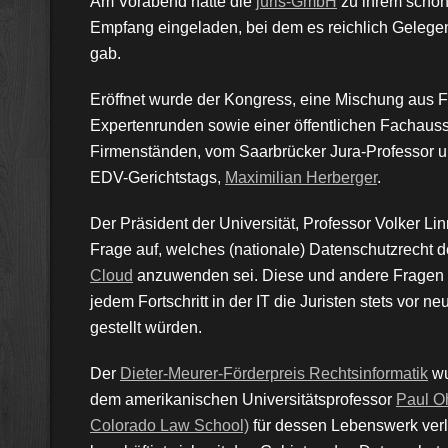
Am Vorabend hatte die
juris-GmbH
zu ihrem schon 
Empfang eingeladen, bei dem es reichlich Geleg
gab.
Eröffnet wurde der Kongress, eine Mischung aus 
Expertenrunden sowie einer öffentlichen Fachauss
Firmenständen, vom Saarbrücker Jura-Professor u
EDV-Gerichtstags,
Maximilian Herberger
.
Der Präsident der Universität, Professor Volker Li
Frage auf, welches (nationale) Datenschutzrecht d
Cloud
anzuwenden sei. Diese und andere Fragen v
jedem Fortschritt in der IT die Juristen stets vor 
gestellt würden.
Der
Dieter-Meurer-Förderpreis Rechtsinformatik
wu
dem amerikanischen Universitätsprofessor
Paul Oh
Colorado Law School)
für dessen Lebenswerk ver