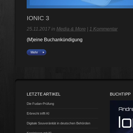
IONIC 3
25.11.2017 in
Media & More
|
1 Kommentar
(M)eine Buchankündigung
Mehr
LETZTE ARTIKEL
BUCHTIPP
Die Fudan-Prüfung
Erbrecht trifft KI
Digitale Souveränität in deutschen Behörden