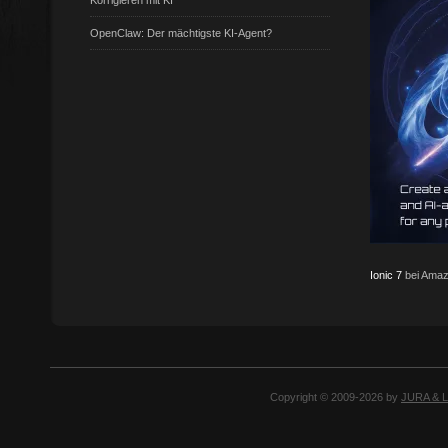
Korrigieren mit KI
OpenClaw: Der mächtigste KI-Agent?
Ionic 7
bei Amaz
Copyright © 2009-2026 by
JURA & 