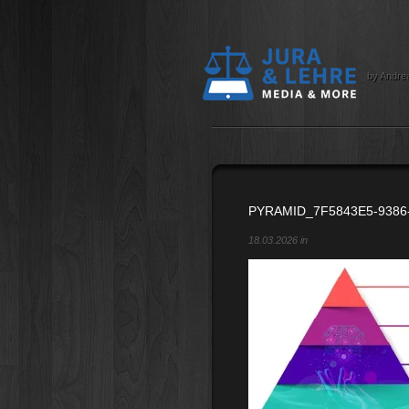
by Andre
PYRAMID_7F5843E5-9386
18.03.2026 in