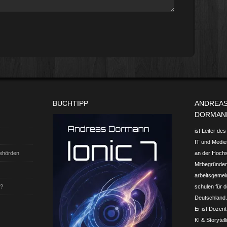
BUCHTIPP
ANDREA
DORMAN
ist Leiter de
IT und Medien
Behörden
an der Hoch
Mitbegründer 
arbeits­gemei
t?
schulen für d
Deutschland.
Er ist Dozent
KI & Storytel