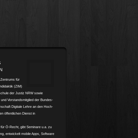
S
N
s Zentrums für
­didaktik (ZIM)
schule der Justiz NRW sowie
und Vorstands­mitglied der Bundes­­
nschaft Digitale Lehre an den Hoch­­
en öffentlichen Dienst in
 für Ö-Recht, gibt Seminare u.a. zu
ling, entwickelt mobile Apps, Software