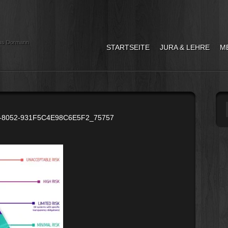
as Dormann
STARTSEITE
JURA & LEHRE
M
-8052-931F5C4E98C6E5F2_75757