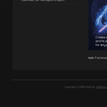
OpenClaw: Der mächtigste KI-Agent?
Ionic 7
bei Amaz
Copyright © 2009-2026 by
JURA & 