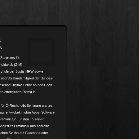
S
N
s Zentrums für
­didaktik (ZIM)
schule der Justiz NRW sowie
und Vorstands­mitglied der Bundes­­
nschaft Digitale Lehre an den Hoch­­
en öffentlichen Dienst in
 für Ö-Recht, gibt Seminare u.a. zu
ling, entwickelt mobile Apps, Software
ramme für Juristen. In seiner
oniert er Filmmusik und schreibt
chen Sie ihn auf
Facebook
oder