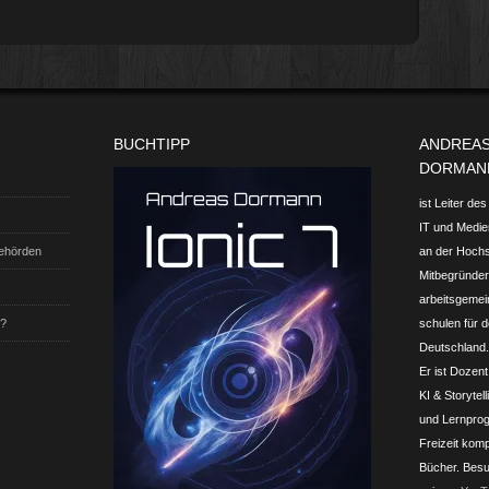
BUCHTIPP
ANDREA
DORMAN
ist Leiter de
IT und Medien
Behörden
an der Hoch
Mitbegründer 
arbeits­gemei
t?
schulen für d
Deutschland.
Er ist Dozent
KI & Storytel
und Lern­prog
Freizeit komp
Bücher. Besu