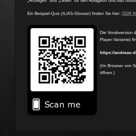
„Anzeigen“ und „Lesen“ für den Ablageort und das Gloss
Ein Beispiel-Quiz (ILIAS-Glossar) finden Sie hier:
ÖDR N
Die Vorabversion d
Player-Variante) fi
https://andreas-
(Im Browser von S
öffnen.)